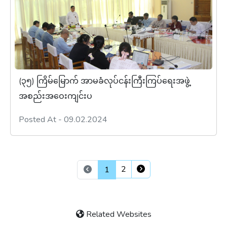
(၃၅) ကြိမ်မြောက် အာမခံလုပ်ငန်းကြီးကြပ်ရေးအဖွဲ့
အစည်းအဝေးကျင်းပ
Posted At - 09.02.2024
2
1
Related Websites