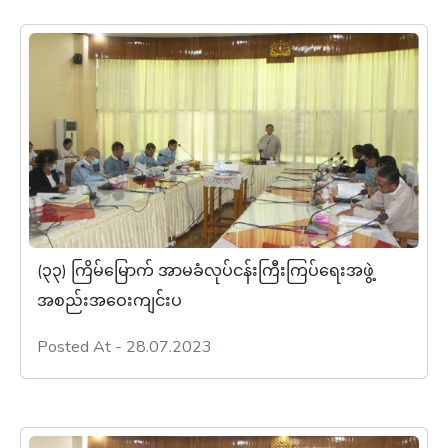
(၃၃) ကြိမ်မြောက် အာမခံလုပ်ငန်းကြီးကြပ်ရေးအဖွဲ့
အစည်းအဝေးကျင်းပ
Posted At - 28.07.2023