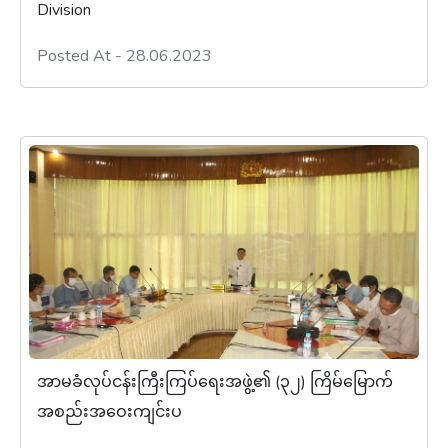
Division
Posted At - 28.06.2023
အာမခံလုပ်ငန်းကြီးကြပ်ရေးအဖွဲ့၏ (၃၂) ကြိမ်မြောက်
အစည်းအဝေးကျင်းပ