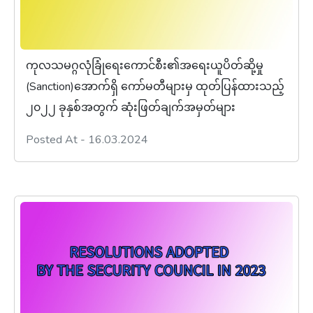
ကုလသမဂ္ဂလုံခြုံရေးကောင်စီး၏အရေးယူပိတ်ဆို့မှု
(Sanction)အောက်ရှိ ကော်မတီများမှ ထုတ်ပြန်ထားသည့်
၂၀၂၂ ခုနှစ်အတွက် ဆုံးဖြတ်ချက်အမှတ်များ
Posted At - 16.03.2024