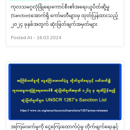
ကုလသမဂ္ဂလုံခြုံရေးကောင်စီး၏အရေးယူပိတ်ဆို့မှု
(Sanction)အောက်ရှိ ကော်မတီများမှ ထုတ်ပြန်ထားသည့်
၂၀၂၄ ခုနှစ်အတွက် ဆုံးဖြတ်ချက်အမှတ်များ
Posted At - 16.03.2024
အကြမ်းဖက်မှုကို ငွေကြေးထောက်ပံ့မှု တိုက်ဖျက်ရေးနှင့်