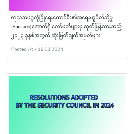
ကုလသမဂ္ဂလုံခြုံရေးကောင်စီး၏အရေးယူပိတ်ဆို့မှု
(Sanction)အောက်ရှိ ကော်မတီများမှ ထုတ်ပြန်ထားသည့်
၂၀၂၃ ခုနှစ်အတွက် ဆုံးဖြတ်ချက်အမှတ်များ
Posted At - 16.03.2024