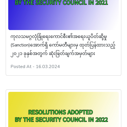
ကုလသမဂ္ဂလုံခြုံရေးကောင်စီး၏အရေးယူပိတ်ဆို့မှု
(Sanction)အောက်ရှိ ကော်မတီများမှ ထုတ်ပြန်ထားသည့်
၂၀၂၁ ခုနှစ်အတွက် ဆုံးဖြတ်ချက်အမှတ်များ
Posted At - 16.03.2024