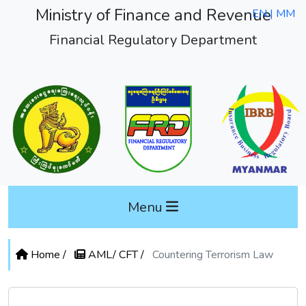
Ministry of Finance and Revenue
EN |
MM
Financial Regulatory Department
Menu
Home /
AML/ CFT /
Countering Terrorism Law