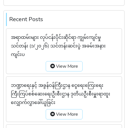
Recent Posts
အရာထမ်းများ လုပ်ငန်းပိုင်းဆိုင်ရာ ကျွမ်းကျင်မှု
သင်တန်း (၁/၂၀၂၆) သင်တန်းဆင်းပွဲ အခမ်းအနား
ကျင်းပ
View More
ဘဏ္ဍာရေးနှင့် အခွန်ဝန်ကြီးဌာန ငွေရေးကြေးရေး
ကြီးကြပ်စစ်ဆေးရေးဦးစီးဌာန ဒုတိယဦးစီးမှူးရာထူး
လျှောက်လွှာခေါ်ယူခြင်း
View More